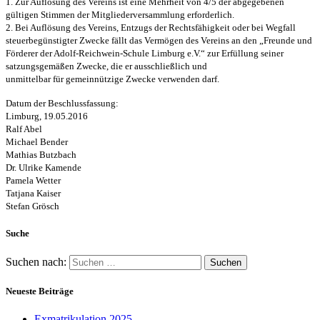
1. Zur Auflösung des Vereins ist eine Mehrheit von 4/5 der abgegebenen
gültigen Stimmen der Mitgliederversammlung erforderlich.
2. Bei Auflösung des Vereins, Entzugs der Rechtsfähigkeit oder bei Wegfall
steuerbegünstigter Zwecke fällt das Vermögen des Vereins an den
„Freunde und
Förderer der Adolf-Reichwein-Schule Limburg e.V.“ zur
Erfüllung seiner
satzungsgemäßen Zwecke, die er ausschließlich und
unmittelbar für gemeinnützige Zwecke verwenden darf.
Datum der Beschlussfassung:
Limburg, 19.05.2016
Ralf Abel
Michael Bender
Mathias Butzbach
Dr. Ulrike Kamende
Pamela Wetter
Tatjana Kaiser
Stefan Grösch
Suche
Suchen nach:
Neueste Beiträge
Exmatrikulation 2025