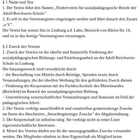
§ 1 Name und Sitz
1. Der Verein führt den Namen „Förderverein für sozialpädagogische Berufe
der
Adolf-Reichwein-Schule“.
2. Er soll in das Vereinsregister eingetragen werden und führt danach den
Zusatz
„e.V.“.
Der Verein hat seinen Sitz in Limburg a.d. Lahn, Heinrich-von-Kleist-Str.
14,
und ist in das dortige Vereinsregister einzutragen.
§ 2 Zweck des Vereins
1. Zweck des Vereins ist die ideelle und finanzielle Förderung der
sozialpädagogischen Bildungs- und Erziehungsarbeit an der Adolf-
Reichwein-
Schule in Limburg.
Der Satzungszweck wird verwirklicht durch:
– die Beschaffung von Mitteln durch Beiträge, Spenden sowie durch
Veranstaltungen, die der ideellen Werbung für den geförderten Zweck
dienen
– Förderung der Kooperation mit der Fachhochschule des Mittelstandes
(Bielefeld) im Bereich der sozialpädagogischen Bildung
– Unterstützung wissenschaftlicher Veranstaltungen und Seminare im Feld
der
pädagogischen Arbeit.
2. Der Verein verfolgt ausschließlich und unmittelbar gemeinnützige Zwecke
im Sinne des Abschnittes „Steuerbegünstigte Zwecke“ der Abgabe
ordnung.
3. Die Körperschaft ist selbstlos tätig. Sie verfolgt nicht in erster Linie
eigenwirtschaftliche Interessen.
4. Mittel des Vereins dürfen nur für die satzungsgemäßen Zwecke
verwendet
werden. Die Mitglieder erhalten in ihrer Eigenschaft als
Mitglied keine