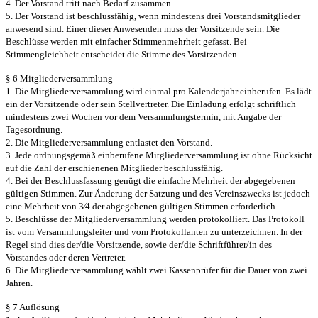
4. Der Vorstand tritt nach Bedarf zusammen.
5. Der Vorstand ist beschlussfähig, wenn mindestens drei Vorstands
mitglieder
anwesend sind. Einer dieser Anwesenden muss der
Vorsitzende sein. Die
Beschlüsse werden mit einfacher Stimmenmehrheit
gefasst. Bei
Stimmengleichheit entscheidet die Stimme des Vorsitzenden.
§ 6 Mitgliederversammlung
1. Die Mitgliederversammlung wird einmal pro Kalenderjahr einberufen. Es
lädt
ein der Vorsitzende oder sein Stellvertreter. Die Einladung erfolgt
schriftlich
mindestens zwei Wochen vor dem Versammlungstermin, mit
Angabe der
Tagesordnung.
2. Die Mitgliederversammlung entlastet den Vorstand.
3. Jede ordnungsgemäß einberufene Mitgliederversammlung ist ohne
Rücksicht
auf die Zahl der erschienenen Mitglieder beschlussfähig.
4. Bei der Beschlussfassung genügt die einfache Mehrheit der abgegebenen
gültigen Stimmen. Zur Änderung der Satzung und des Vereinszwecks ist
jedoch
eine Mehrheit von 3⁄4 der abgegebenen gültigen Stimmen
erforderlich.
5. Beschlüsse der Mitgliederversammlung werden protokolliert. Das
Protokoll
ist vom Versammlungsleiter und vom Protokollanten zu
unterzeichnen. In der
Regel sind dies der/die Vorsitzende, sowie der/die
Schriftführer/in des
Vorstandes oder deren Vertreter.
6. Die Mitgliederversammlung wählt zwei Kassenprüfer für die Dauer von
zwei
Jahren.
§ 7 Auflösung