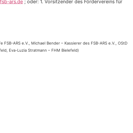
fsb-ars.de
; oder: 1. Vorsitzender des Fördervereins für
ufe FSB-ARS e.V., Michael Bender – Kassierer des FSB-ARS e.V., OStD
feld, Eva-Luzia Stratmann – FHM Bielefeld)