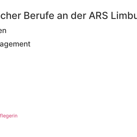
scher Berufe an der ARS Limb
en
nagement
flegerin