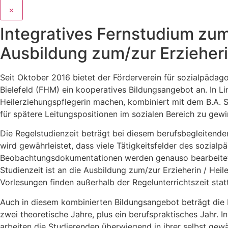
×
Integratives Fernstudium zum
Ausbildung zum/zur Erzieheri
Seit Oktober 2016 bietet der Förderverein für sozialpäda
Bielefeld (FHM) ein kooperatives Bildungsangebot an. In L
Heilerziehungspflegerin machen, kombiniert mit dem B.A. 
für spätere Leitungspositionen im sozialen Bereich zu gewi
Die Regelstudienzeit beträgt bei diesem berufsbegleitend
wird gewährleistet, dass viele Tätigkeitsfelder des sozi
Beobachtungsdokumentationen werden genauso bearbeitet, 
Studienzeit ist an die Ausbildung zum/zur Erzieherin / Hei
Vorlesungen finden außerhalb der Regelunterrichtszeit sta
Auch in diesem kombinierten Bildungsangebot beträgt die F
zwei theoretische Jahre, plus ein berufspraktisches Jahr. I
arbeiten die Studierenden überwiegend in ihrer selbst gewä