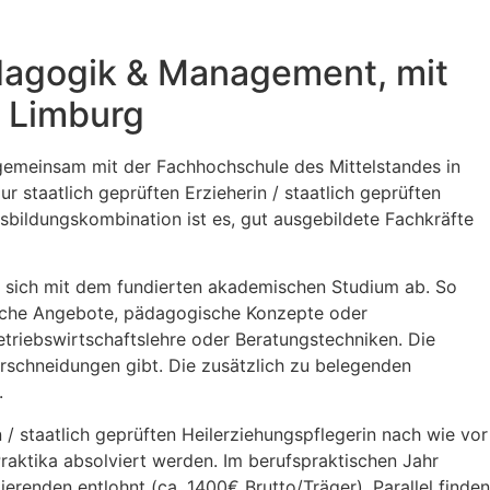
ädagogik & Management, mit
n Limburg
 gemeinsam mit der Fachhochschule des Mittelstandes in
staatlich geprüften Erzieherin / staatlich geprüften
bildungskombination ist es, gut ausgebildete Fachkräfte
n sich mit dem fundierten akademischen Studium ab. So
tische Angebote, pädagogische Konzepte oder
riebswirtschaftslehre oder Beratungstechniken. Die
berschneidungen gibt. Die zusätzlich zu belegenden
.
/ staatlich geprüften Heilerziehungspflegerin nach wie vor
Praktika absolviert werden. Im berufspraktischen Jahr
erenden entlohnt (ca. 1400€ Brutto/Träger). Parallel finden