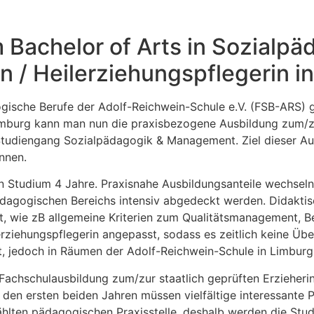
 Bachelor of Arts in Sozialp
n / Heilerziehungspflegerin i
gogische Berufe der Adolf-Reichwein-Schule e.V. (FSB-ARS)
imburg kann man nun die praxisbezogene Ausbildung zum/zur 
Studiengang Sozialpädagogik & Management. Ziel dieser Aus
nnen.
en Studium 4 Jahre. Praxisnahe Ausbildungsanteile wechsel
alpädagogischen Bereichs intensiv abgedeckt werden. Didak
wie zB allgemeine Kriterien zum Qualitätsmanagement, Bet
lerziehungspflegerin angepasst, sodass es zeitlich keine Ü
tt, jedoch in Räumen der Adolf-Reichwein-Schule in Limburg
achschulausbildung zum/zur staatlich geprüften Erzieherin 
n den ersten beiden Jahren müssen vielfältige interessante 
hlten pädagogischen Praxisstelle, deshalb werden die Studi