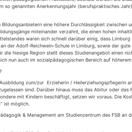
dem so genannten Anerkennungsjahr (berufspraktisches Jahr
Bildungsanbietern eine höhere Durchlässigkeit zwischen un
ildungsgänge miteinander verzahnt, die einen hohen inhalt
lstandes waren sich schnell darüber einig, dass Limburg ei
n der Adolf-Reichwein-Schule in Limburg, sowie der gute R
r die hiesige Region stellt dieses Studienangebot einen ni
 sich nun auch im sozialpädagogischen Bereich auf höherem 
?
 Ausbildung zum/zur Erzieherin / Heilerziehungspflegerin a
gelassen sind. Darüber hinaus muss das Abitur oder das Fa
sondere mit Kindern beschäftigt, setzen wir voraus. Die Kos
 ist möglich.
alpädagogik & Management am Studienzentrum des FSB an de