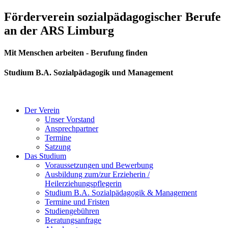
Zum
Förderverein sozialpädagogischer Berufe
Inhalt
an der ARS Limburg
springen
Mit Menschen arbeiten - Berufung finden
Studium B.A. Sozialpädagogik und Management
Der Verein
Unser Vorstand
Ansprechpartner
Termine
Satzung
Das Studium
Voraussetzungen und Bewerbung
Ausbildung zum/zur Erzieherin /
Heilerziehungspflegerin
Studium B.A. Sozialpädagogik & Management
Termine und Fristen
Studiengebühren
Beratungsanfrage