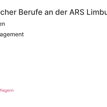
scher Berufe an der ARS Limb
en
nagement
flegerin