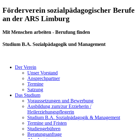
Zum
Förderverein sozialpädagogischer Berufe
Inhalt
an der ARS Limburg
springen
Mit Menschen arbeiten - Berufung finden
Studium B.A. Sozialpädagogik und Management
Der Verein
Unser Vorstand
Ansprechpartner
Termine
Satzung
Das Studium
Voraussetzungen und Bewerbung
Ausbildung zum/zur Erzieherin /
Heilerziehungspflegerin
Studium B.A. Sozialpädagogik & Management
Termine und Fristen
Studiengebühren
Beratungsanfrage