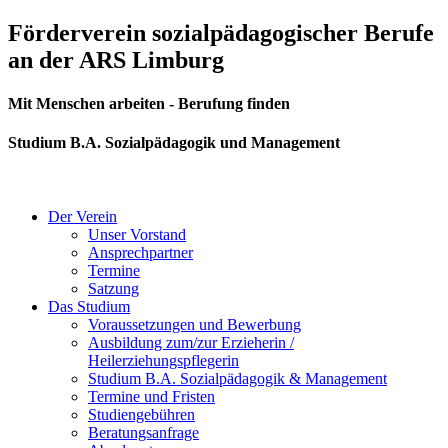
Zum
Förderverein sozialpädagogischer Berufe
Inhalt
an der ARS Limburg
springen
Mit Menschen arbeiten - Berufung finden
Studium B.A. Sozialpädagogik und Management
Der Verein
Unser Vorstand
Ansprechpartner
Termine
Satzung
Das Studium
Voraussetzungen und Bewerbung
Ausbildung zum/zur Erzieherin /
Heilerziehungspflegerin
Studium B.A. Sozialpädagogik & Management
Termine und Fristen
Studiengebühren
Beratungsanfrage