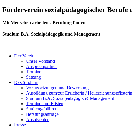
Zum
Förderverein sozialpädagogischer Berufe
Inhalt
springen
Mit Menschen arbeiten - Berufung finden
Studium B.A. Sozialpädagogik und Management
Der Verein
Unser Vorstand
Ansprechpartner
Termine
Satzung
Das Studium
Voraussetzungen und Bewerbung
Ausbildung zum/zur Erzieherin / Heilerziehungspflegeri
Studium B.A. Sozialpädagogik & Management
Termine und Fristen
Studiengebühren
Beratungsanfrage
Absolventen
Presse