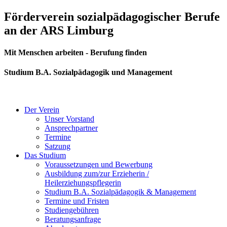
Zum
Förderverein sozialpädagogischer Berufe
Inhalt
an der ARS Limburg
springen
Mit Menschen arbeiten - Berufung finden
Studium B.A. Sozialpädagogik und Management
Der Verein
Unser Vorstand
Ansprechpartner
Termine
Satzung
Das Studium
Voraussetzungen und Bewerbung
Ausbildung zum/zur Erzieherin /
Heilerziehungspflegerin
Studium B.A. Sozialpädagogik & Management
Termine und Fristen
Studiengebühren
Beratungsanfrage