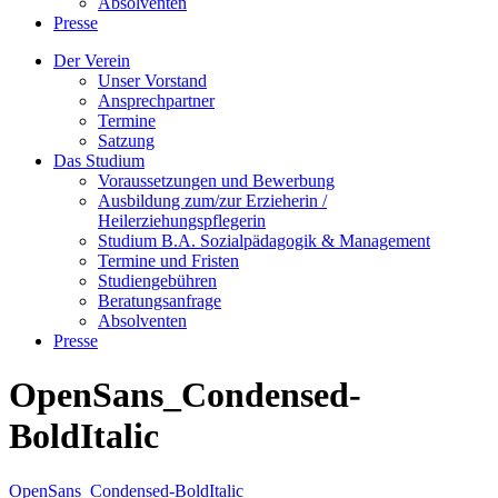
Absolventen
Presse
Der Verein
Unser Vorstand
Ansprechpartner
Termine
Satzung
Das Studium
Voraussetzungen und Bewerbung
Ausbildung zum/zur Erzieherin /
Heilerziehungspflegerin
Studium B.A. Sozialpädagogik & Management
Termine und Fristen
Studiengebühren
Beratungsanfrage
Absolventen
Presse
OpenSans_Condensed-
BoldItalic
OpenSans_Condensed-BoldItalic