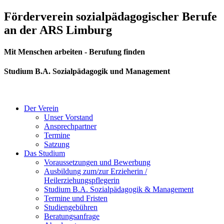
Zum
Förderverein sozialpädagogischer Berufe
Inhalt
an der ARS Limburg
springen
Mit Menschen arbeiten - Berufung finden
Studium B.A. Sozialpädagogik und Management
Der Verein
Unser Vorstand
Ansprechpartner
Termine
Satzung
Das Studium
Voraussetzungen und Bewerbung
Ausbildung zum/zur Erzieherin /
Heilerziehungspflegerin
Studium B.A. Sozialpädagogik & Management
Termine und Fristen
Studiengebühren
Beratungsanfrage